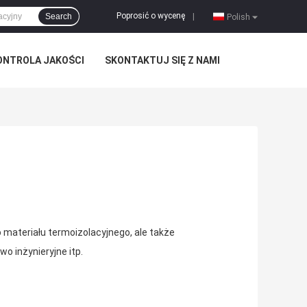
Poprosić o wycenę
Search
|
Polish
ONTROLA JAKOŚCI
SKONTAKTUJ SIĘ Z NAMI
materiału termoizolacyjnego, ale także
 inżynieryjne itp.