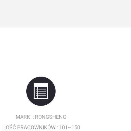
MARKI :
RONGSHENG
ILOŚĆ PRACOWNIKÓW :
101~150