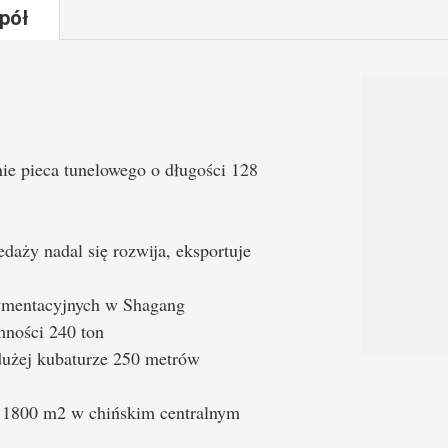
pół
e pieca tunelowego o długości 128
daży nadal się rozwija, eksportuje
dymentacyjnych w Shagang
mności 240 ton
dużej kubaturze 250 metrów
i 1800 m2 w chińskim centralnym