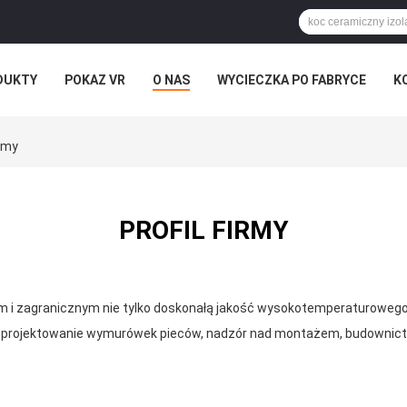
DUKTY
POKAZ VR
O NAS
WYCIECZKA PO FABRYCE
K
irmy
PROFIL FIRMY
 i zagranicznym nie tylko doskonałą jakość wysokotemperaturowego 
 projektowanie wymurówek pieców, nadzór nad montażem, budownictwo