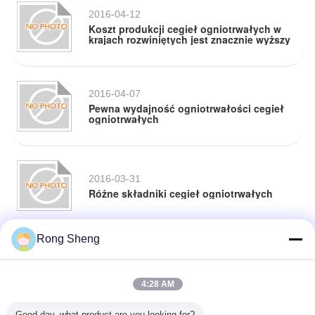
2016-04-12
Koszt produkcji cegieł ogniotrwałych w
krajach rozwiniętych jest znacznie wyższy
2016-04-07
Pewna wydajność ogniotrwałości cegieł
ogniotrwałych
2016-03-31
Różne składniki cegieł ogniotrwałych
Rong Sheng
2016-03-26
Cegła z niską pełzaniem o wysokiej
zawartości tlenku glinu opiera się na teorii
"trzech kamieni"
4:28 AM
Good day, what product are you looking for?