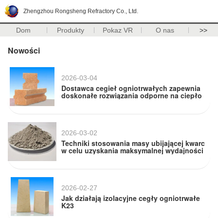
Zhengzhou Rongsheng Refractory Co., Ltd.
Dom
Produkty
Pokaz VR
O nas
>>
Nowości
2026-03-04
Dostawca cegieł ogniotrwałych zapewnia
doskonałe rozwiązania odporne na ciepło
2026-03-02
Techniki stosowania masy ubijającej kwarc
w celu uzyskania maksymalnej wydajności
2026-02-27
Jak działają izolacyjne cegły ogniotrwałe
K23