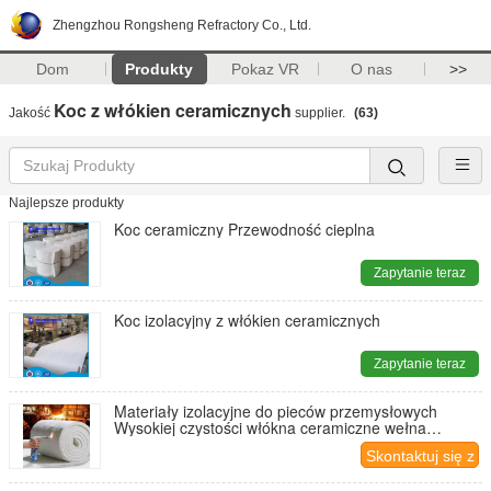
Zhengzhou Rongsheng Refractory Co., Ltd.
Dom
Produkty
Pokaz VR
O nas
>>
Koc z włókien ceramicznych
Jakość
supplier.
(63)
Najlepsze produkty
Koc ceramiczny Przewodność cieplna
Zapytanie teraz
Koc izolacyjny z włókien ceramicznych
Zapytanie teraz
Materiały izolacyjne do pieców przemysłowych
Wysokiej czystości włókna ceramiczne wełna
aluminium silikatowe koce
Skontaktuj się z
nami