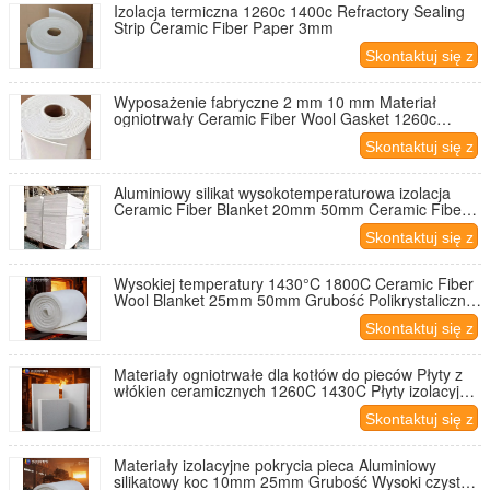
Izolacja termiczna 1260c 1400c Refractory Sealing
Strip Ceramic Fiber Paper 3mm
Skontaktuj się z
nami
Wyposażenie fabryczne 2 mm 10 mm Materiał
ogniotrwały Ceramic Fiber Wool Gasket 1260c
Izolacja Termiczna Ceramic Fiber Paper
Skontaktuj się z
nami
Aluminiowy silikat wysokotemperaturowa izolacja
Ceramic Fiber Blanket 20mm 50mm Ceramic Fiber
Thermal Insulation Board
Skontaktuj się z
nami
Wysokiej temperatury 1430°C 1800C Ceramic Fiber
Wool Blanket 25mm 50mm Grubość Polikrystaliczne
Mullite Insulatory cieplne koce
Skontaktuj się z
nami
Materiały ogniotrwałe dla kotłów do pieców Płyty z
włókien ceramicznych 1260C 1430C Płyty izolacyjne
z silikatu aluminium
Skontaktuj się z
nami
Materiały izolacyjne pokrycia pieca Aluminiowy
silikatowy koc 10mm 25mm Grubość Wysoki czyste