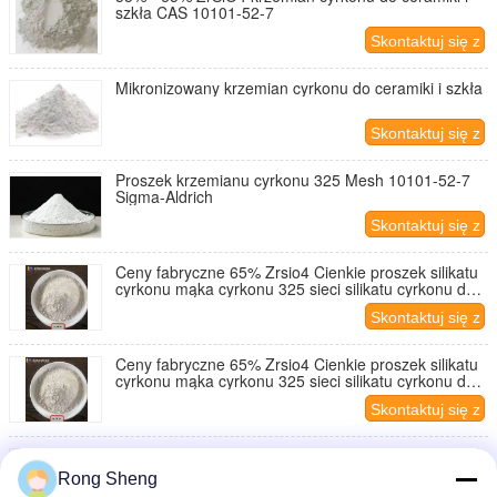
szkła CAS 10101-52-7
Skontaktuj się z
nami
Mikronizowany krzemian cyrkonu do ceramiki i szkła
Skontaktuj się z
nami
Proszek krzemianu cyrkonu 325 Mesh 10101-52-7
Sigma-Aldrich
Skontaktuj się z
nami
Ceny fabryczne 65% Zrsio4 Cienkie proszek silikatu
cyrkonu mąka cyrkonu 325 sieci silikatu cyrkonu do
odlewania powłok odlewu
Skontaktuj się z
nami
Ceny fabryczne 65% Zrsio4 Cienkie proszek silikatu
cyrkonu mąka cyrkonu 325 sieci silikatu cyrkonu do
odlewania powłok odlewu
Skontaktuj się z
nami
5-10mm Zirkonia Alumina Ceramic Szlifowanie kulki
wiązki do przemysłowego frezowania kulkowego
Rong Sheng
spawania cięcia wysokiej odporności na zużycie