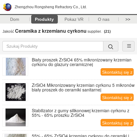
Zhengzhou Rongsheng Refractory Co., Ltd.
Dom
Produkty
Pokaz VR
O nas
>>
Ceramika z krzemianu cyrkonu
Jakość
supplier.
(21)
Biały proszek ZrSiO4 65% mikronizowany krzemian
cyrkonu do glazury ceramicznej
Skontaktuj się z
nami
ZrSiO4 Mikronizowany krzemian cyrkonu 5 mikronów
biały proszek do ceramiki sanitarnej
Skontaktuj się z
nami
Stabilizator z gumy silikonowej krzemian cyrkonu z
55% - 65% proszku ZrSiO4
Skontaktuj się z
nami
55% - 65% ZrSiO4 krzemian cyrkonu do ceramiki i