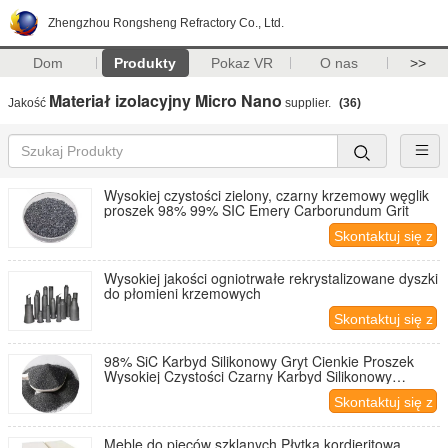
Zhengzhou Rongsheng Refractory Co., Ltd.
Dom
Produkty
Pokaz VR
O nas
>>
Materiał izolacyjny Micro Nano
Jakość
supplier.
(36)
Wysokiej czystości zielony, czarny krzemowy węglik
proszek 98% 99% SIC Emery Carborundum Grit
Skontaktuj się z
nami
Wysokiej jakości ogniotrwałe rekrystalizowane dyszki
do płomieni krzemowych
Skontaktuj się z
nami
98% SiC Karbyd Silikonowy Gryt Cienkie Proszek
Wysokiej Czystości Czarny Karbyd Silikonowy
Proszek
Skontaktuj się z
nami
Meble do pieców szklanych Płytka kordieritowa