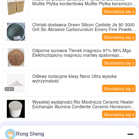
Mullite Płytka kordieritowa Mullite Płytka keramiczna
z przewłokami
Skontaktuj się z
nami
Chiński dostawca Green Silicon Carbide Jis 80 3000
Grit Sic Abrasive Carborundum Emery Fine Powder
dla polerowania, półprzewodnik
Skontaktuj się z
nami
Odporne surowce Tlenek magnezu 97% 98% Mgo
Elektroztopiony magnezu martwy spalonego
magnezu
Skontaktuj się z
nami
Odlewy izolacyjne klasy Nano Ultra wysoka
wytrzymałość
Skontaktuj się z
nami
Wysokiej wydajności Rto Miodnicza Ceramic Heater
Exchanger Alumina Cordierite Ceramic Honeycomb
Thermal Storage Monolith
Skontaktuj się z
nami
Wysoka przewodność cieplna Beryllia Ceramic BeO
Beryllium Oxide Części ceramiczne
Rong Sheng