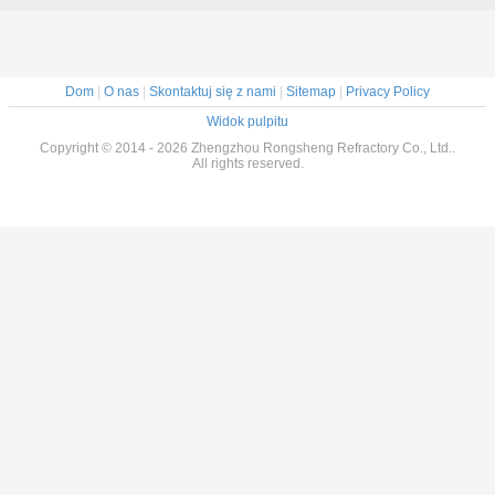
ogniotrwałe, cegła
magnezytowa
topiona do pieców
martenowskich
alkalicznych
Dom
|
O nas
|
Skontaktuj się z nami
|
Sitemap
|
Privacy Policy
Widok pulpitu
Copyright © 2014 - 2026 Zhengzhou Rongsheng Refractory Co., Ltd..
All rights reserved.