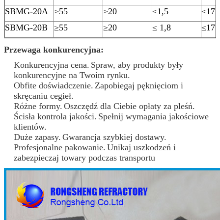
SBMG-20A
≥55
≥20
≤1,5
≤17
SBMG-20B
≥55
≥20
≤ 1,8
≤17
Przewaga konkurencyjna:
Konkurencyjna cena.
Spraw, aby produkty były
konkurencyjne na Twoim rynku.
Obfite doświadczenie.
Zapobiegaj pęknięciom i
skręcaniu cegieł.
Różne formy.
Oszczędź dla Ciebie opłaty za pleśń.
Ścisła kontrola jakości.
Spełnij wymagania jakościowe
klientów.
Duże zapasy.
Gwarancja szybkiej dostawy.
Profesjonalne pakowanie.
Unikaj uszkodzeń i
zabezpieczaj towary podczas transportu