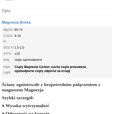
Opis
Magnesia Bricks
MgO%:
60-74
Cr2O3
8-16
%:
SiO2 %:
1,5-2,0
A.P.%:
≤18
Imię:
cegły ognioodporne
Cegły Magnesia Carbon
sucha cegła prasowana
High
,
,
ognioodporne cegły odporne na erozję
Light:
Ściany ogniotrwałe z bezpośrednim połączeniem z
magnezem Magnezja
Szybki szczegół:
♦ Wysoka wytrzymałość
♦ Odporność na korozję