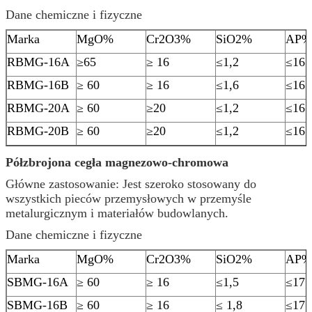
Dane chemiczne i fizyczne
Marka
MgO%
Cr2O3%
SiO2%
AP%
RBMG-16A
≥65
≥ 16
≤1,2
≤16
RBMG-16B
≥ 60
≥ 16
≤1,6
≤16
RBMG-20A
≥ 60
≥20
≤1,2
≤16
RBMG-20B
≥ 60
≥20
≤1,2
≤16
Półzbrojona cegła magnezowo-chromowa
Główne zastosowanie: Jest szeroko stosowany do
wszystkich pieców przemysłowych w przemyśle
metalurgicznym i materiałów budowlanych.
Dane chemiczne i fizyczne
Marka
MgO%
Cr2O3%
SiO2%
AP%
SBMG-16A
≥ 60
≥ 16
≤1,5
≤17
SBMG-16B
≥ 60
≥ 16
≤ 1,8
≤17