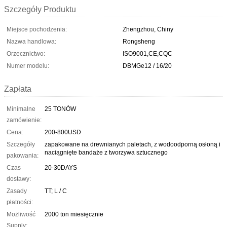
Szczegóły Produktu
Miejsce pochodzenia:
Zhengzhou, Chiny
Nazwa handlowa:
Rongsheng
Orzecznictwo:
ISO9001,CE,CQC
Numer modelu:
DBMGe12 / 16/20
Zapłata
Minimalne
25 TONÓW
zamówienie:
Cena:
200-800USD
Szczegóły
zapakowane na drewnianych paletach, z wodoodporną osłoną i
naciągnięte bandaże z tworzywa sztucznego
pakowania:
Czas
20-30DAYS
dostawy:
Zasady
TT; L ​​/ C
płatności:
Możliwość
2000 ton miesięcznie
Supply: