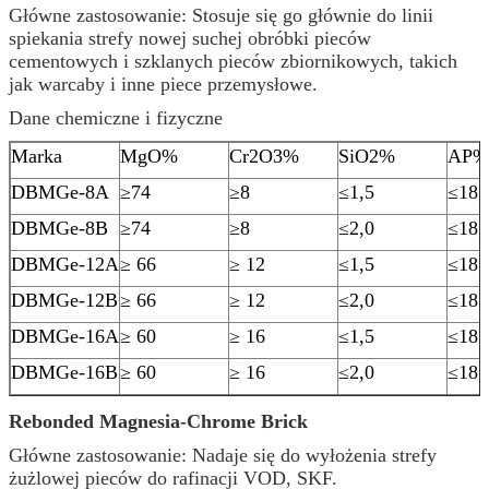
Główne zastosowanie: Stosuje się go głównie do linii
spiekania strefy nowej suchej obróbki pieców
cementowych i szklanych pieców zbiornikowych, takich
jak warcaby i inne piece przemysłowe.
Dane chemiczne i fizyczne
Marka
MgO%
Cr2O3%
SiO2%
AP%
DBMGe-8A
≥74
≥8
≤1,5
≤18
DBMGe-8B
≥74
≥8
≤2,0
≤18
DBMGe-12A
≥ 66
≥ 12
≤1,5
≤18
DBMGe-12B
≥ 66
≥ 12
≤2,0
≤18
DBMGe-16A
≥ 60
≥ 16
≤1,5
≤18
DBMGe-16B
≥ 60
≥ 16
≤2,0
≤18
Rebonded Magnesia-Chrome Brick
Główne zastosowanie: Nadaje się do wyłożenia strefy
żużlowej pieców do rafinacji VOD, SKF.