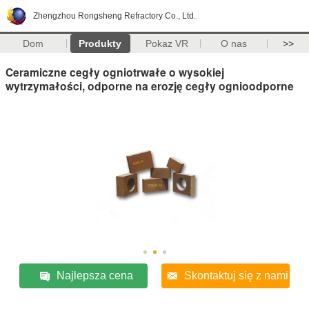
Zhengzhou Rongsheng Refractory Co., Ltd.
Dom
Produkty
Pokaz VR
O nas
>>
Ceramiczne cegły ogniotrwałe o wysokiej
wytrzymałości, odporne na erozję cegły ognioodporne
Najlepsza cena
Skontaktuj się z nami