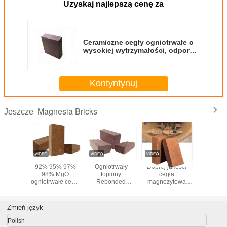
Uzyskaj najlepszą cenę za
Ceramiczne cegły ogniotrwałe o
wysokiej wytrzymałości, odporne
na erozję cegły ognioodporne
Kontyntynuj
Magnesia Bricks
Jeszcze
emysłowy
92% 95% 97%
Ogniotrwały
Dobrej jakości
Cegły z 
esia
98% MgO
topiony
cegła
glinu o w
r Brick
ogniotrwałe cegły
Rebonded
magnezytowa
zawartości
magnezowe
Common Direct
wypalana w
glin
Bonded Magnesia
wysokiej
Chrome Brick
temperaturze,
Zmień język
OEM
cegły
magnezytowe
Polish