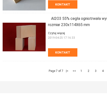
KONTAKT
Al2O3 55% cegła ogniotrwała wy
rozmiar 230x114X65 mm
Czytaj więcej
2019-04-25 17:16:33
KONTAKT
Page 7 of 7
|<
<<
1
2
3
4