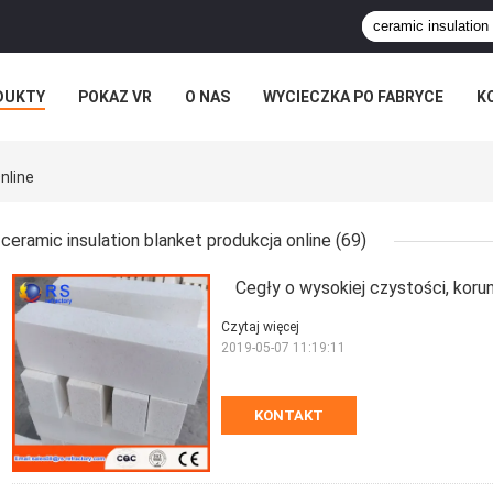
DUKTY
POKAZ VR
O NAS
WYCIECZKA PO FABRYCE
K
nline
ceramic insulation blanket produkcja online
(69)
Cegły o wysokiej czystości, korun
Czytaj więcej
2019-05-07 11:19:11
KONTAKT