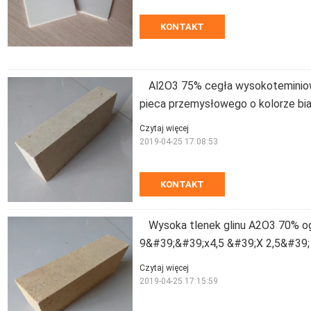
KONTAKT
Al2O3 75% cegła wysokoteminiow
pieca przemysłowego o kolorze bi
Czytaj więcej
2019-04-25 17:08:53
KONTAKT
Wysoka tlenek glinu A2O3 70% og
9&#39;&#39;x4,5 &#39;X 2,5&#39;
Czytaj więcej
2019-04-25 17:15:59