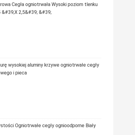
rowa Cegła ogniotrwała Wysoki poziom tlenku
5 &#39;X 2,5&#39; &#39;
urę wysokiej aluminy krzywe ogniotrwałe cegły
owego i pieca
stości Ogniotrwałe cegły ognioodporne Biały