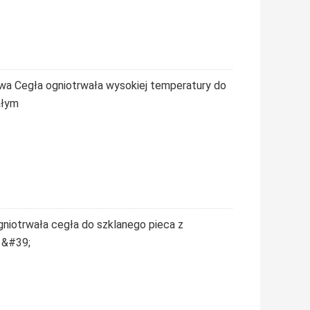
a Cegła ogniotrwała wysokiej temperatury do
ałym
niotrwała cegła do szklanego pieca z
 &#39;