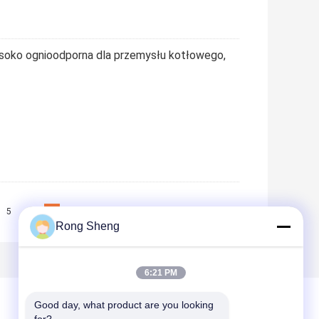
soko ognioodporna dla przemysłu kotłowego,
5
6
7
>>
>|
Rong Sheng
6:21 PM
Good day, what product are you looking 