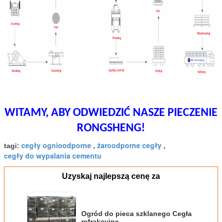
WITAMY, ABY ODWIEDZIĆ NASZE PIECZENIE
RONGSHENG!
cegły ognioodporne
żaroodporne cegły
tagi:
,
,
cegły do ​​wypalania cementu
Uzyskaj najlepszą cenę za
Ogród do pieca szklanego Cegła
refrakcyjne