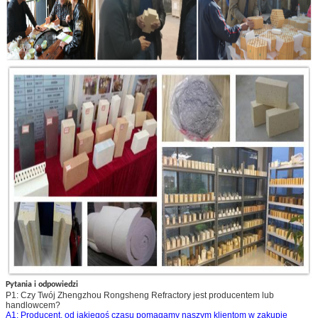
Pytania i odpowiedzi
P1: Czy Twój Zhengzhou Rongsheng Refractory jest producentem lub
handlowcem?
A1: Producent, od jakiegoś czasu pomagamy naszym klientom w zakupie