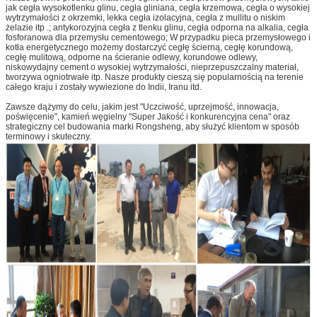
jak cegła wysokotlenku glinu, cegła gliniana, cegła krzemowa, cegła o wysokiej
wytrzymałości z okrzemki, lekka cegła izolacyjna, cegła z mullitu o niskim
żelazie itp .;
antykorozyjna cegła z tlenku glinu, cegła odporna na alkalia, cegła
fosforanowa dla przemysłu cementowego;
W przypadku pieca przemysłowego i
kotła energetycznego możemy dostarczyć cegłę ścierną, cegłę korundową,
cegłę mulitową, odporne na ścieranie odlewy, korundowe odlewy,
niskowydajny cement o wysokiej wytrzymałości, nieprzepuszczalny materiał,
tworzywa ogniotrwałe itp. Nasze produkty cieszą się popularnością na terenie
całego kraju i zostały wywiezione do Indii, Iranu itd.
Zawsze dążymy do celu, jakim jest "Uczciwość, uprzejmość, innowacja,
poświęcenie", kamień węgielny "Super Jakość i konkurencyjna cena" oraz
strategiczny cel budowania marki Rongsheng, aby służyć klientom w sposób
terminowy i skuteczny.