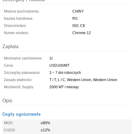
Miejsce pochodzenia:
CHINY
Nazwa handlowa:
RS
Orzecznictwo:
ISO, CE
Numer modelu:
Chrome-12
Zapłata
Minimalne zamówienie:
1t
Cena:
USD100/MT
Szczegóły pakowania:
3 ~ 7 dni roboczych
Zasady płatności:
T / T, L / C, Western Union, Western Union
Możliwość Supply:
2000 MT / miesiąc
Opis
Cegły ogniotrwałe
MGO:
≥80%
Cr2O3:
≥12%