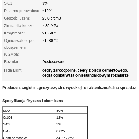
SIO2:
3%
Pozorna porowatość:
≤19%
Gęstość luzem:
≥3,0 g/cm3
Zimna siła kruszenia:
≥ 35 MPa
Krnąbrność:
≥1650 ℃
Ogniotrwałość pod
≥1580 ℃
obciążeniem
(0,2Mpa):
Rozmiar:
Dostosowane
cegły żaroodporne
cegły z pieca cementowego
High Light:
,
,
cegła ogniotrwała o niestandardowym rozmiarze
Producent cegieł magnezytowych o wysokiej refraktoniczności na sprzedaż
Specyfikacja fizyczna i chemiczna
MgO
80%
Cr2O3
12%
SiO2
3%
CaO
0,025
Gęstość masowa
≥3,0 g / cm3