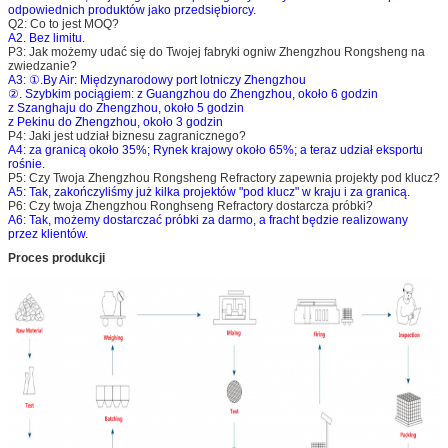
odpowiednich produktów jako przedsiębiorcy.
Q2: Co to jest MOQ?
A2.
Bez limitu.
P3: Jak możemy udać się do Twojej fabryki ogniw Zhengzhou Rongsheng na
zwiedzanie?
A3: ①.By Air: Międzynarodowy port lotniczy Zhengzhou
②.
Szybkim pociągiem: z Guangzhou do Zhengzhou, około 6 godzin
z Szanghaju do Zhengzhou, około 5 godzin
z Pekinu do Zhengzhou, około 3 godzin
P4: Jaki jest udział biznesu zagranicznego?
A4: za granicą około 35%;
Rynek krajowy około 65%;
a teraz udział eksportu
rośnie.
P5: Czy Twoja Zhengzhou Rongsheng Refractory zapewnia projekty pod klucz?
A5: Tak, zakończyliśmy już kilka projektów "pod klucz" w kraju i za granicą.
P6: Czy twoja Zhengzhou Ronghseng Refractory dostarcza próbki?
A6: Tak, możemy dostarczać próbki za darmo, a fracht będzie realizowany
przez klientów.
Proces produkcji