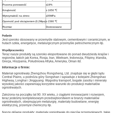
Pozorna porowatość
≤19%
Krnąbrność
≥ 1650 ℃
Wytrzymałość na zimno
≥35MPa
Oporność pod obciążeniem (0,2Mpa)
≥ 1580 ℃
Rozmiar
Dostosowane
Podanie
Jest szeroko stosowany w przemyśle stalowym, cementowym i ceramicznym, w
hutach szkła, energetyce, metalurgicznym przemyśle petrochemicznym itp.
Współpracownicy
Teraz nasze produkty są szeroko eksportowane do ponad dwudziestu krajów i
regionów, takich jak Korea, Rosja, Iran, Wietnam, Indonezja, Filipiny, Irlandia,
Grecja, Hiszpania, Południowa Afryka, Ameryka, Oman itd.
Informacje o firmie:
Materiał ogniotrwały Zhengzhou Rongsheng, Ltd. znajduje się w głębi lądu
Central Plains, u podnóża góry Songshan i sąsiaduje z kolejami Zhengshao
Highway, Longhai i Jingguang.
Wygodny transport, bogate zasoby i minerały
wysokiej jakości zapewniają korzystne warunki do produkcji materiałów
ogniotrwałych.
Założona na początku lat 90. XX wieku, z ciągłymi innowacjami i rozwojem,
teraz jesteśmy kompleksowym przedsiębiorstwem w branży materiałów
ogniotrwałych, obejmującym metalurgię, materiały budowlane, energię
elektryczną, przemysł chemiczny itp.
Nasze główne produkty: materiały ogniotrwałe do pieców przemysłowych, takie