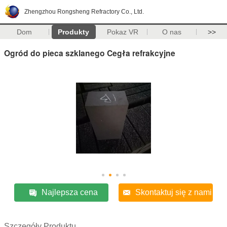
Zhengzhou Rongsheng Refractory Co., Ltd.
Dom
Produkty
Pokaz VR
O nas
>>
Ogród do pieca szklanego Cegła refrakcyjne
Najlepsza cena
Skontaktuj się z nami
Szczegóły Produktu