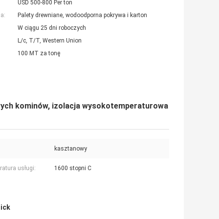
USD 500-800 Per ton
a:
Palety drewniane, wodoodporna pokrywa i karton
W ciągu 25 dni roboczych
L/c, T/T, Western Union
100 MT za tonę
wych kominów, izolacja wysokotemperaturowa
kasztanowy
atura usługi:
1600 stopni C
rick