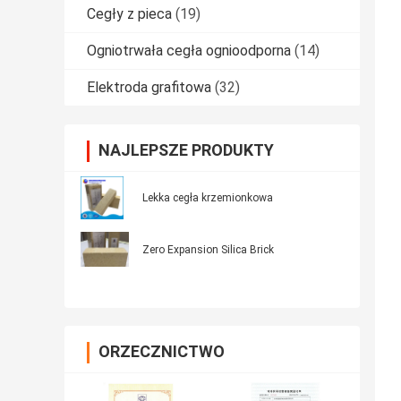
Cegły z pieca
(19)
Ogniotrwała cegła ognioodporna
(14)
Elektroda grafitowa
(32)
NAJLEPSZE PRODUKTY
Lekka cegła krzemionkowa
Zero Expansion Silica Brick
ORZECZNICTWO