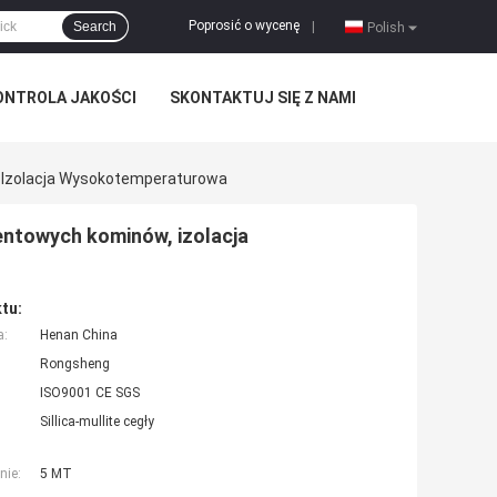
Poprosić o wycenę
Search
|
Polish
ONTROLA JAKOŚCI
SKONTAKTUJ SIĘ Z NAMI
 Izolacja Wysokotemperaturowa
entowych kominów, izolacja
tu:
a:
Henan China
Rongsheng
ISO9001 CE SGS
Sillica-mullite cegły
nie:
5 MT