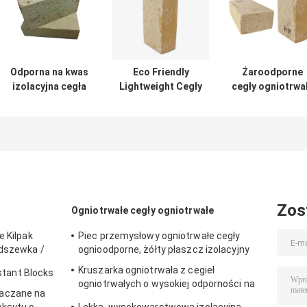
Odporna na kwas
Eco Friendly
Żaroodporne
izolacyjna cegła
Lightweight Cegły
cegły ogniotrwa
krzemionkowa do
ogniotrwałe
krzemionkowe
pieca
izolowane Cegła
Zamienne cegł
szklarskiego
przewodność
ogniotrwałe d
cieplna
pieca piecoweg
Zos
Ogniotrwałe cegły ogniotrwałe
e Kilpak
Piec przemysłowy ogniotrwałe cegły
odszewka /
ognioodporne, żółty płaszcz izolacyjny
Kruszarka ogniotrwała z cegieł
istant Blocks
ogniotrwałych o wysokiej odporności na
aczane na
kruszenie