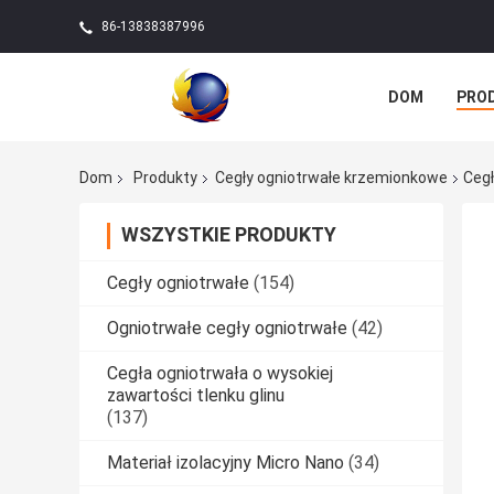
86-13838387996
DOM
PRO
Dom
Produkty
Cegły ogniotrwałe krzemionkowe
Ceg
WSZYSTKIE PRODUKTY
Cegły ogniotrwałe
(154)
Ogniotrwałe cegły ogniotrwałe
(42)
Cegła ogniotrwała o wysokiej
zawartości tlenku glinu
(137)
Materiał izolacyjny Micro Nano
(34)