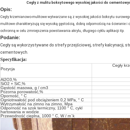
Cegły z mulitu boksytowego wysokiej jakości do cementow
Opis:
Cegły krzemianowo-mulitowe wytwarzane są z wysokiej jakości boksytu surowego 
mulitowe charakteryzują się wysoką gęstością, dobrą odpornością na ścieranie i
ochronną w celu zmniejszenia powstawania akrylu, długiego cyklu aplikacji itp.
Podanie:
Cegły są wykorzystywane do strefy przejściowej, strefy kalcynacji, s
cementowych.
Specyfikacja:
Cegły kr
Pozycja
Al2O3,%
SiO2 + SiC,%
Gęstość masowa, g / cm3
Pozorna porowatość,%
Oporność, ° C
Ogniotrwałość pod obciążeniem 0,2 MPa, ° C
Wytrzymałość na zimno na zimno, Mpa
Odporność na szok termiczny, 1100 ° C, cykl
hartowania w wodzie
Przewodność cieplna, 1000 ° C, W / m`k