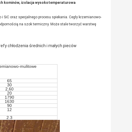
ych kominów, izolacja wysokotemperaturowa
i SiC oraz specjalnego procesu spiekania. Cegły krzemianowo-
 odpornością na szok termiczny. Może stale tworzyć warstwę
trefy chłodzenia średnich i małych pieców
zemianowo-mulitowe
65
30
2,60
20
1790
1630
90
12
2.3