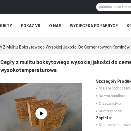
DUKTY
POKAZ VR
O NAS
WYCIECZKA PO FABRYCE
K
ły Z Mulitu Boksytowego Wysokiej Jakości Do Cementowych Kominów,
Cegły z mulitu boksytowego wysokiej jakości do cem
wysokotemperaturowa
Szczegóły Produk
Miejsce pochodzeni
Nazwa handlowa:
Orzecznictwo:
Numer modelu:
Zapłata:
Minimalne zamówie