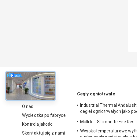
O
Cegły ogniotrwałe
Industrial Thermal Andalusit
O nas
cegieł ogniotrwałych jako p
Wycieczka po fabryce
sprawdzian
Mullite - Sillimanite Fire Res
Kontrola jakości
Wysokotemperaturowe wytł
Skontaktuj się z nami