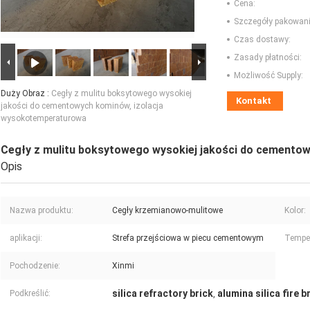
Cena:
Szczegóły pakowani
Czas dostawy:
Zasady płatności:
Możliwość Supply:
Duży Obraz :
Cegły z mulitu boksytowego wysokiej
Kontakt
jakości do cementowych kominów, izolacja
wysokotemperaturowa
Cegły z mulitu boksytowego wysokiej jakości do cemento
Opis
Nazwa produktu:
Cegły krzemianowo-mulitowe
Kolor:
aplikacji:
Strefa przejściowa w piecu cementowym
Temper
Pochodzenie:
Xinmi
silica refractory brick
alumina silica fire b
Podkreślić:
,