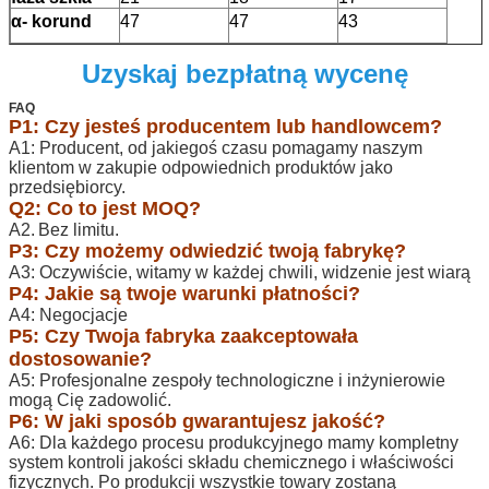
α-
korund
47
47
43
Uzyskaj bezpłatną wycenę
FAQ
P1: Czy jesteś producentem lub handlowcem?
A1: Producent, od jakiegoś czasu pomagamy naszym
klientom w zakupie odpowiednich produktów jako
przedsiębiorcy.
Q2: Co to jest MOQ?
A2.
Bez limitu.
P3: Czy możemy odwiedzić twoją fabrykę?
A3: Oczywiście, witamy w każdej chwili, widzenie jest wiarą
P4: Jakie są twoje warunki płatności?
A4: Negocjacje
P5: Czy Twoja fabryka zaakceptowała
dostosowanie?
A5: Profesjonalne zespoły technologiczne i inżynierowie
mogą Cię zadowolić.
P6: W jaki sposób gwarantujesz jakość?
A6: Dla każdego procesu produkcyjnego mamy kompletny
system kontroli jakości składu chemicznego i właściwości
fizycznych. Po produkcji wszystkie towary zostaną