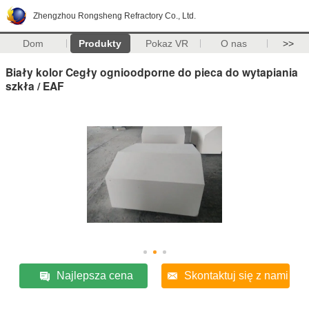
Zhengzhou Rongsheng Refractory Co., Ltd.
Dom
Produkty
Pokaz VR
O nas
>>
Biały kolor Cegły ognioodporne do pieca do wytapiania
szkła / EAF
Najlepsza cena
Skontaktuj się z nami