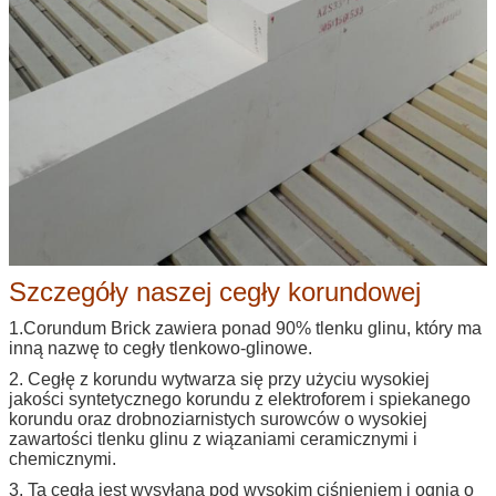
Szczegóły naszej cegły korundowej
1.Corundum Brick zawiera ponad 90% tlenku glinu, który ma
inną nazwę to cegły tlenkowo-glinowe.
2. Cegłę z korundu wytwarza się przy użyciu wysokiej
jakości syntetycznego korundu z elektroforem i spiekanego
korundu oraz drobnoziarnistych surowców o wysokiej
zawartości tlenku glinu z wiązaniami ceramicznymi i
chemicznymi.
3. Ta cegła jest wysyłana pod wysokim ciśnieniem i ognia o