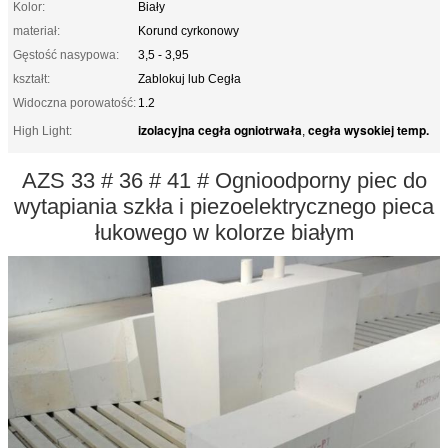
Kolor:
Biały
materiał:
Korund cyrkonowy
Gęstość nasypowa:
3,5 - 3,95
kształt:
Zablokuj lub Cegła
Widoczna porowatość:
1.2
izolacyjna cegła ogniotrwała
cegła wysokiej temp.
High Light:
,
AZS 33 # 36 # 41 # Ognioodporny piec do
wytapiania szkła i piezoelektrycznego pieca
łukowego w kolorze białym