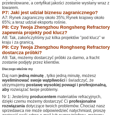
przetestowane, a certyfikat jakości zostanie wysłany wraz z
towarem.
P7: Jaki jest udział biznesu zagranicznego?
A7: Rynek zagraniczny około 35%;
Rynek krajowy około
65%;
a teraz udział eksportu rośnie.
P8: Czy Twoja Zhengzhou Rongsheng Refractory
zapewnia projekty pod klucz?
A8: Tak, zakończyliśmy już kilka projektów "pod klucz" w
kraju i za granicą.
P9: Czy Twoja Zhengzhou Ronghseng Refractory
dostarcza próbki?
A9: Tak, możemy dostarczyć próbki za darmo, a fracht
zostanie podjęty przez klientów.
Dlaczego właśnie my
Daj nam
jedną minutę
, tylko jedną minutę, możesz
wyeliminować swoje wątpliwości
i świadczyć, że
utrzymujemy
postawę wysokiej powagi i profesjonalną,
aby
rozwiązać twoje problemy.
Nr 1: Jesteśmy
producentem
materiałów refracyjnych,
dzięki czemu możemy dostarczyć Ci
profesjonalne
rozwiązania
dotyczące twoich problemów.
Chociaż nasz
sprzedawca nie może odpowiedzieć natychmiast, proszę