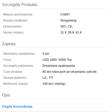
Szczegóły Produktu
Miejsce pochodzenia:
CHINY
Nazwa handlowa:
Rongsheng
Orzecznictwo:
ISO , CE,
Numer modelu:
31 #, 36 #, 41 #
Zapłata
Minimalne zamówienie:
5 ton
Cena:
USD 1800- 5000/ Ton
Szczegóły pakowania:
Drewniane opakowania
Czas dostawy:
40 dni roboczych po otrzymaniu zaliczki
Zasady płatności:
L/C, T/T
Możliwość Supply:
100 ton / miesiąc
Opis
Cegła korundowa