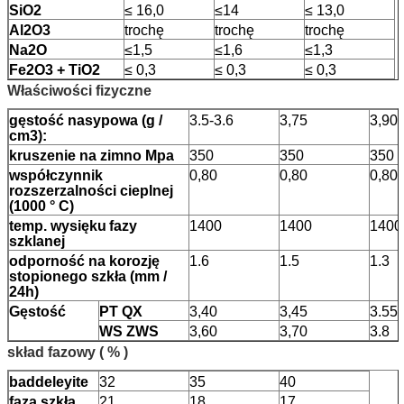
SiO2
≤ 16,0
≤14
≤ 13,0
Al2O3
trochę
trochę
trochę
Na2O
≤1,5
≤1,6
≤1,3
Fe2O3 + TiO2
≤ 0,3
≤ 0,3
≤ 0,3
Właściwości fizyczne
gęstość nasypowa (g /
3.5-3.6
3,75
3,90
cm3):
kruszenie na zimno Mpa
350
350
350
współczynnik
0,80
0,80
0,80
rozszerzalności cieplnej
(1000 ° C)
temp. wysięku
fazy
1400
1400
1400
szklanej
odporność na korozję
1.6
1.5
1.3
stopionego szkła (mm /
24h)
Gęstość
PT QX
3,40
3,45
3.55
WS ZWS
3,60
3,70
3.8
skład fazowy
(
%
)
baddeleyite
32
35
40
faza szkła
21
18
17