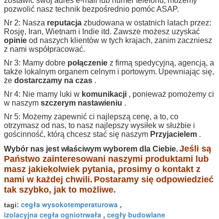
zostawić swój adres e-mail lub numer telefonu, możemy
pozwolić nasz technik bezpośrednio pomóc ASAP.
Nr 2: Nasza
reputacja
zbudowana w ostatnich latach przez:
Rosję, Iran, Wietnam i Indie itd. Zawsze możesz uzyskać
opinie
od naszych klientów w tych krajach, zanim zaczniesz
z nami współpracować.
Nr 3: Mamy dobre
połączenie
z firmą spedycyjną, agencją, a
także lokalnym organem celnym i portowym.
Upewniając się,
że
dostarczamy na czas
.
Nr 4: Nie mamy luki w
komunikacji
, ponieważ pomożemy ci
w naszym
szczerym nastawieniu
.
Nr 5: Możemy zapewnić ci najlepszą cenę, a to, co
otrzymasz od nas, to nasz najlepszy wysiłek w służbie i
gościnność, którą chcesz stać się naszym
Przyjacielem
.
Jeśli są
Wybór nas jest właściwym wyborem dla Ciebie.
Państwo zainteresowani naszymi produktami lub
masz jakiekolwiek pytania, prosimy o kontakt z
nami w każdej chwili.
Postaramy się odpowiedzieć
tak szybko, jak to możliwe.
cegła wysokotemperaturowa
tagi:
,
izolacyjna cegła ogniotrwała
cegły budowlane
,