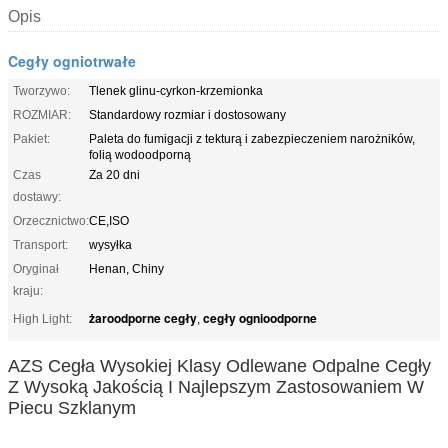
Opis
Cegły ogniotrwałe
Tworzywo:
Tlenek glinu-cyrkon-krzemionka
ROZMIAR:
Standardowy rozmiar i dostosowany
Pakiet:
Paleta do fumigacji z tekturą i zabezpieczeniem narożników,
folią wodoodporną
Czas
Za 20 dni
dostawy:
Orzecznictwo:
CE,ISO
Transport:
wysyłka
Oryginał
Henan, Chiny
kraju:
żaroodporne cegły
cegły ognioodporne
High Light:
,
AZS Cegła Wysokiej Klasy Odlewane Odpalne Cegły
Z Wysoką Jakością I Najlepszym Zastosowaniem W
Piecu Szklanym