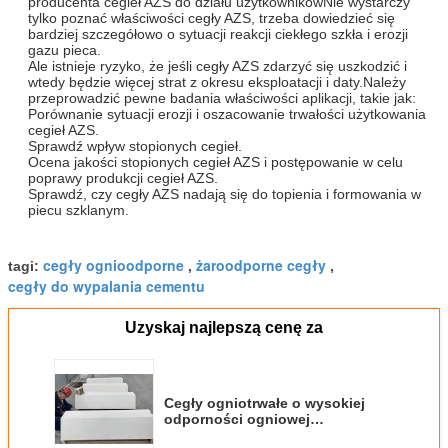
producenta cegieł AZS do działu użytkownikówNie wystarczy
tylko poznać właściwości cegły AZS, trzeba dowiedzieć się
bardziej szczegółowo o sytuacji reakcji ciekłego szkła i erozji
gazu pieca.
Ale istnieje ryzyko, że jeśli cegły AZS zdarzyć się uszkodzić i
wtedy będzie więcej strat z okresu eksploatacji i daty.Należy
przeprowadzić pewne badania właściwości aplikacji, takie jak:
Porównanie sytuacji erozji i oszacowanie trwałości użytkowania
cegieł AZS.
Sprawdź wpływ stopionych cegieł.
Ocena jakości stopionych cegieł AZS i postępowanie w celu
poprawy produkcji cegieł AZS.
Sprawdź, czy cegły AZS nadają się do topienia i formowania w
piecu szklanym.
cegły ognioodporne
żaroodporne cegły
tagi:
,
,
cegły do ​​wypalania cementu
Uzyskaj najlepszą cenę za
Cegły ogniotrwałe o wysokiej
odporności ogniowej
dostosowane do indywidualnych