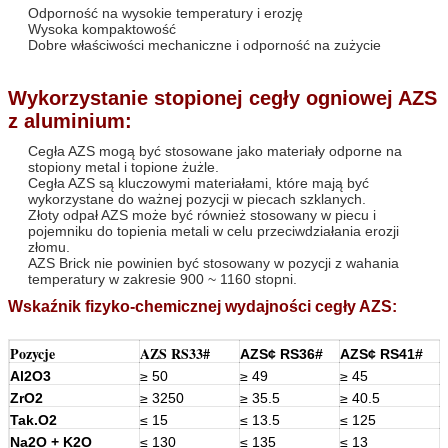
Odporność na wysokie temperatury i erozję
Wysoka kompaktowość
Dobre właściwości mechaniczne i odporność na zużycie
Wykorzystanie stopionej cegły ogniowej AZS
z aluminium:
Cegła AZS mogą być stosowane jako materiały odporne na
stopiony metal i topione żużle.
Cegła AZS są kluczowymi materiałami, które mają być
wykorzystane do ważnej pozycji w piecach szklanych.
Złoty odpał AZS może być również stosowany w piecu i
pojemniku do topienia metali w celu przeciwdziałania erozji
złomu.
AZS Brick nie powinien być stosowany w pozycji z wahania
temperatury w zakresie 900 ~ 1160 stopni.
Wskaźnik fizyko-chemicznej wydajności cegły AZS:
Pozycje
AZS RS33#
AZS
¢ RS36
#
AZS
¢ RS41
#
Al2O3
≥ 50
≥ 49
≥ 45
ZrO2
≥ 3250
≥ 35.5
≥ 40.5
Tak.
O2
≤ 15
≤ 13.5
≤ 125
Na2O + K2O
≤ 130
≤ 135
≤ 13