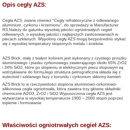
Opis cegły AZS
:
Cegła AZS, zwane również "Cegły refraktoryczne z odlewanego
aluminium, cyrkonu i krzemionu", do sprzedaży w Manufacturer
RS,Należy do gatunku wysokiej jakości ogniotrwałych cegieł
odlewanych, o wysokiej jakości i najlepszych zastosowaniach w
piecach szklanych. Wypolony cegły AZS mogą bezpośrednio stykać
się z wysokiej temperatury stopionych metalu i ścieków.
AZS Brick, stały z białym kolorem,jest wykonany z czystego proszku
aluminiowego i piasku cyrkonowego zawierającego około 65% ZrO2
i 34% SiO2, które po stopieniu w elektrycznym piecu stopowym są
wstrzykiwane do formyJego struktura petrograficzna składa się z
eutectoid i szklanego fazy z korundu i cyrkonium skłonny kamień.
AZS Brick to w rzeczywistości stopiona aluminiowo-cirkoniowo-
silikonowa cegła ogniotrwała, która zawiera trzy główne składniki
chemiczne Al2O3, ZrO2 i SiO2.Wypuszczona cegła AZS jest
wytwarzana w wysokiej temperaturze 1900 ~ 2000 stopni poprzez
topienie i formowanie
Właściwości ogniotrwałych cegieł AZS: