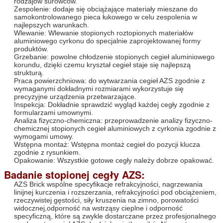
rodzajów surowców.
Zespolenie: dodaje się obciążające materiały mieszane do
samokontrolowanego pieca łukowego w celu zespolenia w
najlepszych warunkach.
Wlewanie: Wlewanie stopionych roztopionych materiałów
aluminiowego cyrkonu do specjalnie zaprojektowanej formy
produktów.
Grzebanie: powolne chłodzenie stopionych cegieł aluminiowego
korundu, dzięki czemu kryształ cegieł staje się najlepszą
strukturą.
Praca powierzchniowa: do wytwarzania cegieł AZS zgodnie z
wymaganymi dokładnymi rozmiarami wykorzystuje się
precyzyjne urządzenia przetwarzające.
Inspekcja: Dokładnie sprawdzić wygląd każdej cegły zgodnie z
formularzami umownymi.
Analiza fizyczno-chemiczna: przeprowadzenie analizy fizyczno-
chemicznej stopionych cegieł aluminiowych z cyrkonia zgodnie z
wymogami umowy.
Wstępna montaż: Wstępna montaż cegieł do pozycji klucza
zgodnie z rysunkiem.
Opakowanie: Wszystkie gotowe cegły należy dobrze opakować.
Badanie stopionej cegły AZS:
AZS Brick wspólne specyfikacje refrakcyjności, nagrzewania
linijnej kurczenia i rozszerzania, refrakcyjności pod obciążeniem,
rzeczywistej gęstości, siły kruszenia na zimno, porowatości
widocznej,odporność na wstrząsy cieplne i odporność
specyficzną, które są zwykle dostarczane przez profesjonalnego