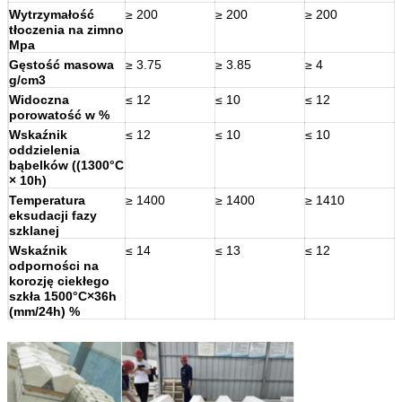
Wytrzymałość
≥ 200
≥ 200
≥ 200
tłoczenia na zimno
Mpa
Gęstość masowa
≥ 3.75
≥ 3.85
≥ 4
g/cm3
Widoczna
≤ 12
≤ 10
≤ 12
porowatość w %
Wskaźnik
≤ 12
≤ 10
≤ 10
oddzielenia
bąbelków ((1300°C
× 10h)
Temperatura
≥ 1400
≥ 1400
≥ 1410
eksudacji fazy
szklanej
Wskaźnik
≤ 14
≤ 13
≤ 12
odporności na
korozję ciekłego
szkła 1500°C×36h
(mm/24h) %