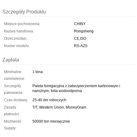
Szczegóły Produktu
Miejsce pochodzenia:
CHINY
Nazwa handlowa:
Rongsheng
Orzecznictwo:
CE,ISO
Numer modelu:
RS-AZS
Zapłata
Minimalne
1 tona
zamówienie:
Szczegóły
Paleta fumigacyjna z zabezpieczeniem kartonowym i
narożnym, folia wodoodporna
pakowania:
Czas dostawy:
25-40 dni roboczych
Zasady
T/T, Western Union, MoneyGram
płatności:
Możliwość
50000 ton miesięcznie
Supply: