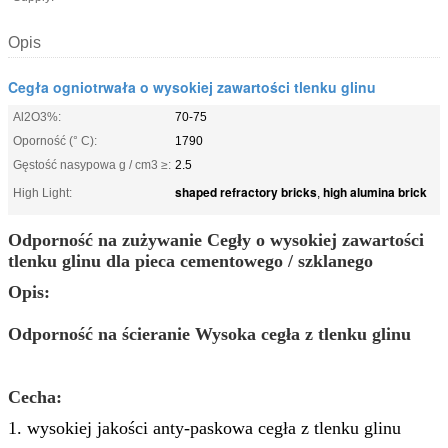
Opis
Cegła ogniotrwała o wysokiej zawartości tlenku glinu
Al2O3%:
70-75
Oporność (° C):
1790
Gęstość nasypowa g / cm3 ≥:
2.5
shaped refractory bricks
high alumina brick
High Light:
,
Odporność na zużywanie Cegły o wysokiej zawartości
tlenku glinu dla pieca cementowego / szklanego
Opis:
Odporność na ścieranie Wysoka cegła z tlenku glinu
Cecha:
1. wysokiej jakości anty-paskowa cegła z tlenku glinu