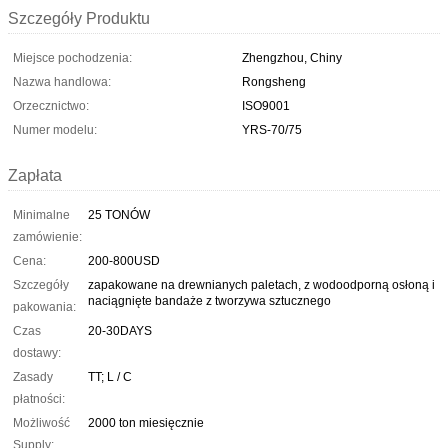
Szczegóły Produktu
Miejsce pochodzenia:
Zhengzhou, Chiny
Nazwa handlowa:
Rongsheng
Orzecznictwo:
ISO9001
Numer modelu:
YRS-70/75
Zapłata
Minimalne
25 TONÓW
zamówienie:
Cena:
200-800USD
Szczegóły
zapakowane na drewnianych paletach, z wodoodporną osłoną i
naciągnięte bandaże z tworzywa sztucznego
pakowania:
Czas
20-30DAYS
dostawy:
Zasady
TT; L ​​/ C
płatności:
Możliwość
2000 ton miesięcznie
Supply: