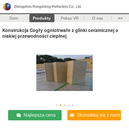
Zhengzhou Rongsheng Refractory Co., Ltd.
Dom
Produkty
Pokaz VR
O nas
>>
Konstrukcja Cegły ogniotrwałe z glinki ceramicznej o
niskiej przewodności cieplnej
Najlepsza cena
Skontaktuj się z nami