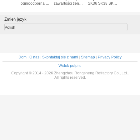
ci tlenku
ognioodporna o
zawartości tlenku
SK36 SK38 SK40
alumi
inu
wysokiej
glinu
Ognioodporne
połąc
odporności na
cegły o wysokiej
fosfa
działanie ciepła
zawartości
Zmień język
aluminium do
pieca obrotowego
Polish
Dom
|
O nas
|
Skontaktuj się z nami
|
Sitemap
|
Privacy Policy
Widok pulpitu
Copyright © 2014 - 2026 Zhengzhou Rongsheng Refractory Co., Ltd..
All rights reserved.