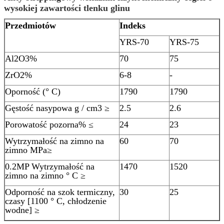
wysokiej zawartości tlenku glinu
Przedmiotów
Indeks
YRS-70
YRS-75
Al2O3%
70
75
ZrO2%
6-8
-
Oporność (° C)
1790
1790
Gęstość nasypowa g / cm3 ≥
2.5
2.6
Porowatość pozorna% ≤
24
23
Wytrzymałość na
zimno na
60
70
zimno
MPa≥
0.2MP
Wytrzymałość na
1470
1520
zimno na zimno
° C ≥
Odporność na szok termiczny,
30
25
czasy [1100 ° C, chłodzenie
wodne] ≥