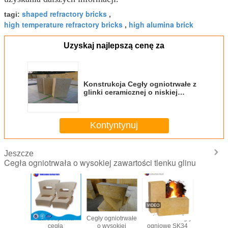
shaped refractory bricks
tagi:
,
high temperature refractory bricks
high alumina brick
,
Uzyskaj najlepszą cenę za
Konstrukcja Cegły ogniotrwałe z
glinki ceramicznej o niskiej
przewodności cieplnej
Kontyntynuj
Jeszcze
Cegła ogniotrwała o wysokiej zawartości tlenku glinu
niotrwała
Żaroodporna
Cegły ogniotrwałe
Aluminiowe cegły
Wyso
okiej
cegła
o wysokiej
ogniowe SK34
wytrzymał