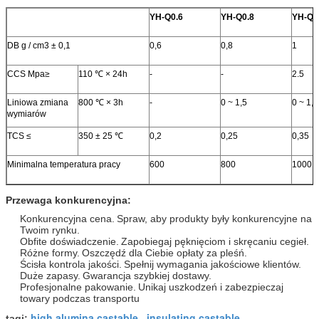
YH-Q0.6
YH-Q0.8
YH-Q1
DB g / cm3 ± 0,1
0,6
0,8
1
CCS Mpa≥
110 ℃ × 24h
-
-
2.5
Liniowa zmiana
800 ℃ × 3h
-
0 ~ 1,5
0 ~ 1,2
wymiarów
TCS ≤
350 ± 25 ℃
0,2
0,25
0,35
Minimalna temperatura pracy
600
800
1000
Przewaga konkurencyjna:
Konkurencyjna cena.
Spraw, aby produkty były konkurencyjne na
Twoim rynku.
Obfite doświadczenie.
Zapobiegaj pęknięciom i skręcaniu cegieł.
Różne formy.
Oszczędź dla Ciebie opłaty za pleśń.
Ścisła kontrola jakości.
Spełnij wymagania jakościowe klientów.
Duże zapasy.
Gwarancja szybkiej dostawy.
Profesjonalne pakowanie.
Unikaj uszkodzeń i zabezpieczaj
towary podczas transportu
high alumina castable
insulating castable
tagi:
,
,