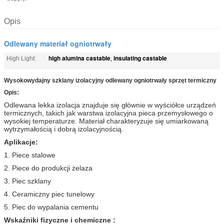
Opis
Odlewany materiał ogniotrwały
high alumina castable
insulating castable
High Light:
,
Wysokowydajny szklany izolacyjny odlewany ogniotrwały sprzęt termiczny
Opis:
Odlewana lekka izolacja znajduje się głównie w wyściółce urządzeń
termicznych, takich jak warstwa izolacyjna pieca przemysłowego o
wysokiej temperaturze. Materiał charakteryzuje się umiarkowaną
wytrzymałością i dobrą izolacyjnością.
Aplikacje:
1. Piece stalowe
2. Piece do produkcji żelaza
3. Piec szklany
4. Ceramiczny piec tunelowy
5. Piec do wypalania cementu
Wskaźniki fizyczne i chemiczne
: