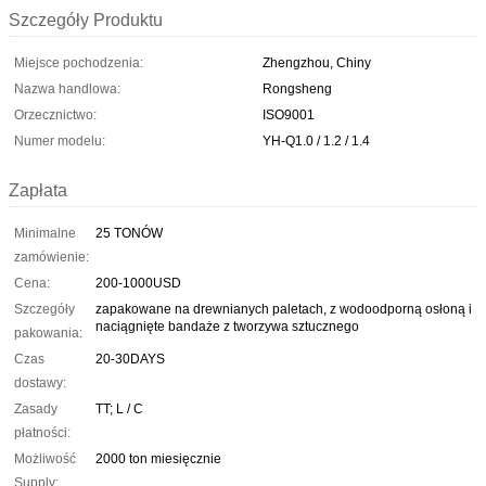
Szczegóły Produktu
Miejsce pochodzenia:
Zhengzhou, Chiny
Nazwa handlowa:
Rongsheng
Orzecznictwo:
ISO9001
Numer modelu:
YH-Q1.0 / 1.2 / 1.4
Zapłata
Minimalne
25 TONÓW
zamówienie:
Cena:
200-1000USD
Szczegóły
zapakowane na drewnianych paletach, z wodoodporną osłoną i
naciągnięte bandaże z tworzywa sztucznego
pakowania:
Czas
20-30DAYS
dostawy:
Zasady
TT; L ​​/ C
płatności:
Możliwość
2000 ton miesięcznie
Supply: