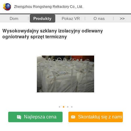
Zhengzhou Rongsheng Refractory Co., Ltd.
Dom
Produkty
Pokaz VR
O nas
>>
Wysokowydajny szklany izolacyjny odlewany
ogniotrwały sprzęt termiczny
Najlepsza cena
Skontaktuj się z nami