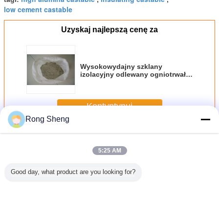
low cement castable
Uzyskaj najlepszą cenę za
Wysokowydajny szklany
izolacyjny odlewany ogniotrwały
sprzęt termiczny
Kontyntynuj
Rong Sheng
Odlewany materiał ogniotrwały
Jeszcze
5:25 AM
Good day, what product are you looking for?
ny na
Lekki materiał
Odporność na
Wysokotemperaturowe
Odporny 
materiał
ogniotrwały do ​​
uderzenia
nieformalne
ogniood
trwały
odlewania
Odporny na
ogniotrwałe
uderzenia
materiały A600
Ca60 Ca80