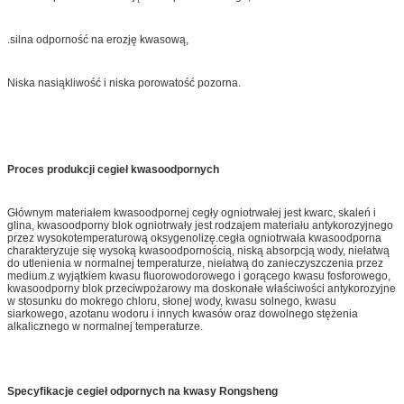
.silna odporność na erozję kwasową,
Niska nasiąkliwość i niska porowatość pozorna.
Proces produkcji cegieł kwasoodpornych
Głównym materiałem kwasoodpornej cegły ogniotrwałej jest kwarc, skaleń i
glina, kwasoodporny blok ogniotrwały jest rodzajem materiału antykorozyjnego
przez wysokotemperaturową oksygenolizę.cegła ogniotrwała kwasoodporna
charakteryzuje się wysoką kwasoodpornością, niską absorpcją wody, niełatwą
do utlenienia w normalnej temperaturze, niełatwą do zanieczyszczenia przez
medium.z wyjątkiem kwasu fluorowodorowego i gorącego kwasu fosforowego,
kwasoodporny blok przeciwpożarowy ma doskonałe właściwości antykorozyjne
w stosunku do mokrego chloru, słonej wody, kwasu solnego, kwasu
siarkowego, azotanu wodoru i innych kwasów oraz dowolnego stężenia
alkalicznego w normalnej temperaturze.
Specyfikacje cegieł odpornych na kwasy Rongsheng