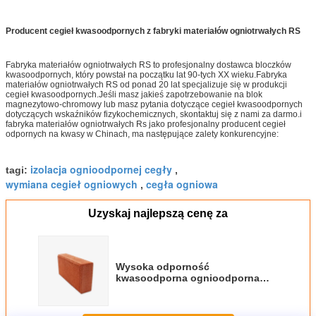
Producent cegieł kwasoodpornych z fabryki materiałów ogniotrwałych RS
Fabryka materiałów ogniotrwałych RS to profesjonalny dostawca bloczków
kwasoodpornych, który powstał na początku lat 90-tych XX wieku.Fabryka
materiałów ogniotrwałych RS od ponad 20 lat specjalizuje się w produkcji
cegieł kwasoodpornych.Jeśli masz jakieś zapotrzebowanie na blok
magnezytowo-chromowy lub masz pytania dotyczące cegieł kwasoodpornych
dotyczących wskaźników fizykochemicznych, skontaktuj się z nami za darmo.i
fabryka materiałów ogniotrwałych Rs jako profesjonalny producent cegieł
odpornych na kwasy w Chinach, ma następujące zalety konkurencyjne:
izolacja ognioodpornej cegły
tagi:
,
wymiana cegieł ogniowych
cegła ogniowa
,
Uzyskaj najlepszą cenę za
Wysoka odporność
kwasoodporna ognioodporna
cegła odporna na korozję