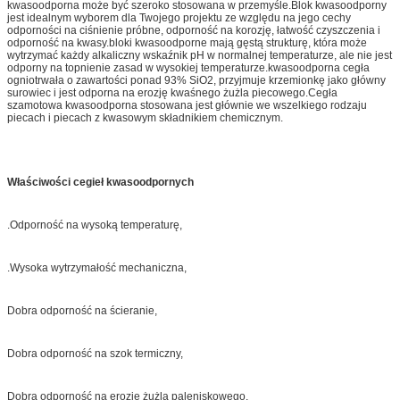
kwasoodporna może być szeroko stosowana w przemyśle.Blok kwasoodporny
jest idealnym wyborem dla Twojego projektu ze względu na jego cechy
odporności na ciśnienie próbne, odporność na korozję, łatwość czyszczenia i
odporność na kwasy.bloki kwasoodporne mają gęstą strukturę, która może
wytrzymać każdy alkaliczny wskaźnik pH w normalnej temperaturze, ale nie jest
odporny na topnienie zasad w wysokiej temperaturze.kwasoodporna cegła
ogniotrwała o zawartości ponad 93% SiO2, przyjmuje krzemionkę jako główny
surowiec i jest odporna na erozję kwaśnego żużla piecowego.Cegła
szamotowa kwasoodporna stosowana jest głównie we wszelkiego rodzaju
piecach i piecach z kwasowym składnikiem chemicznym.
Właściwości cegieł kwasoodpornych
.Odporność na wysoką temperaturę,
.Wysoka wytrzymałość mechaniczna,
Dobra odporność na ścieranie,
Dobra odporność na szok termiczny,
Dobra odporność na erozję żużla paleniskowego,