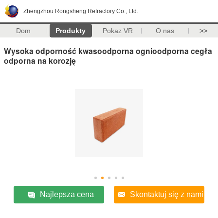
Zhengzhou Rongsheng Refractory Co., Ltd.
Dom
Produkty
Pokaz VR
O nas
>>
Wysoka odporność kwasoodporna ognioodporna cegła
odporna na korozję
Najlepsza cena
Skontaktuj się z nami