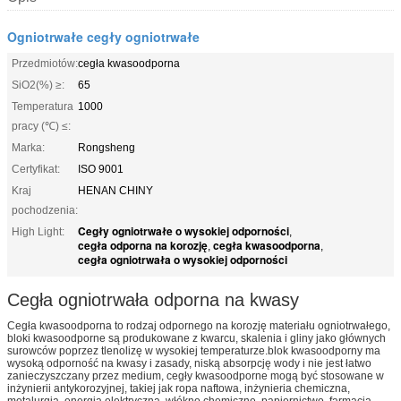
Ogniotrwałe cegły ogniotrwałe
Przedmiotów:
cegła kwasoodporna
SiO2(%) ≥:
65
Temperatura
1000
pracy (℃) ≤:
Marka:
Rongsheng
Certyfikat:
ISO 9001
Kraj
HENAN CHINY
pochodzenia:
Cegły ogniotrwałe o wysokiej odporności
High Light:
,
cegła odporna na korozję
cegła kwasoodporna
,
,
cegła ogniotrwała o wysokiej odporności
Cegła ogniotrwała odporna na kwasy
Cegła kwasoodporna to rodzaj odpornego na korozję materiału ogniotrwałego,
bloki kwasoodporne są produkowane z kwarcu, skalenia i gliny jako głównych
surowców poprzez tlenolizę w wysokiej temperaturze.blok kwasoodporny ma
wysoką odporność na kwasy i zasady, niską absorpcję wody i nie jest łatwo
zanieczyszczany przez medium, cegły kwasoodporne mogą być stosowane w
inżynierii antykorozyjnej, takiej jak ropa naftowa, inżynieria chemiczna,
metalurgia, energia elektryczna, włókno chemiczne, papiernictwo, farmacja,