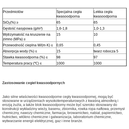
Przedmiotów
Specjalna cegła
Lekka cegła
kwasoodporna
kwasoodporna
SiO
(%) ≥
65
65
2
Gęstość nasypowa (g/m³)
1,6-1,8
1,0-1,3
Wytrzymałość na kruszenie na
15
10
zimno (MPa) ≥
Przewodność cieplna W/(m·K) ≤
0,65
0,45
Absorpcja wody (%) ≤
15
twarz robocza 5
Stawka kwasoodporna (%) ≤
98
97
Temperatura pracy (℃) ≤
1000
1000
Zastosowanie cegieł kwasoodpornych
Jako silne właściwości kwasoodporne cegły kwasoodpornej, mogą być
stosowane w urządzeniach wysokotemperaturowych z kwaśną atmosferą i
erozją żużla, a także blok kwasoodporny może być szeroko stosowany do
konstrukcji wykładziny wieży, basenu, zbiornika, rowka ropa naftowa, przemysł
chemiczny, nawozy chemiczne, farmacja, browarnictwo, nabiał, papiernictwo,
hutnictwo, włókno chemiczne i galwanizacja, laboratorium chemiczne,
wytwarzanie energii elektrycznej, gaz i inne branże.