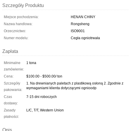
Szczegóły Produktu
Miejsce pochodzenia:
HENAN CHINY
Nazwa handlowa:
Rongsheng
Orzecznictwo:
ISO9001
Numer modelu:
Cegła ogniotrwała
Zapłata
Minimalne
1 tona
zamówienie:
Cena:
$100.00 - $500.00/ ton
Szczegóły
1. Na drewnianych paletach z plastikową osłoną 2. Zgodnie z
wymaganiami klienta dotyczącymi ognioodp
pakowania:
Czas
7-15 dni roboczych
dostawy:
Zasady
L/C, T/T, Western Union
płatności:
Opis