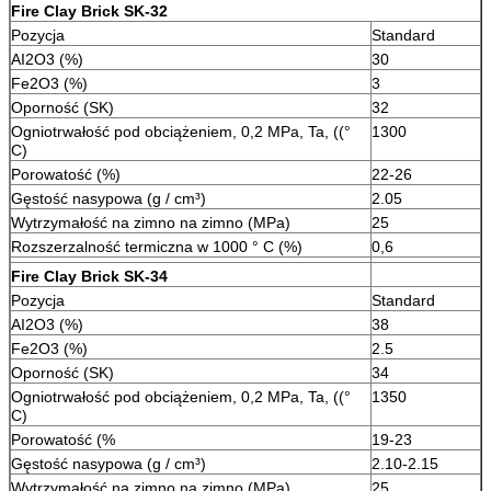
Fire Clay Brick SK-32
Pozycja
Standard
AI2O3 (%)
30
Fe2O3 (%)
3
Oporność (SK)
32
Ogniotrwałość pod obciążeniem, 0,2 MPa, Ta, ((°
1300
C)
Porowatość (%)
22-26
Gęstość nasypowa (g / cm³)
2.05
Wytrzymałość na zimno na zimno (MPa)
25
Rozszerzalność termiczna w 1000 ° C (%)
0,6
Fire Clay Brick SK-34
Pozycja
Standard
AI2O3 (%)
38
Fe2O3 (%)
2.5
Oporność (SK)
34
Ogniotrwałość pod obciążeniem, 0,2 MPa, Ta, ((°
1350
C)
Porowatość (%
19-23
Gęstość nasypowa (g / cm³)
2.10-2.15
Wytrzymałość na zimno na zimno (MPa)
25