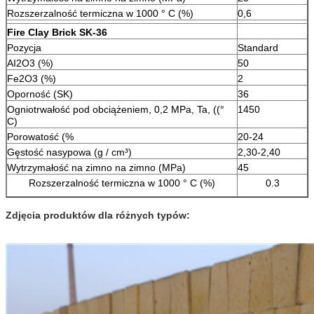
Rozszerzalność termiczna w 1000 ° C (%)
0,6
Fire Clay Brick SK-36
Pozycja
Standard
AI2O3 (%)
50
Fe2O3 (%)
2
Oporność (SK)
36
Ogniotrwałość pod obciążeniem, 0,2 MPa, Ta, ((°
1450
C)
Porowatość (%
20-24
Gęstość nasypowa (g / cm³)
2,30-2,40
Wytrzymałość na zimno na zimno (MPa)
45
Rozszerzalność termiczna w 1000 ° C (%)
0.3
Zdjęcia produktów dla różnych typów: