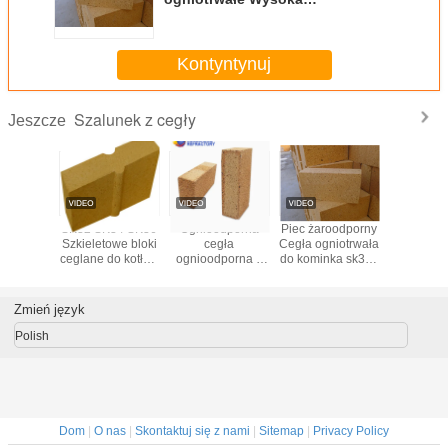
wytrzymałość mechaniczna do
szklanego pieca
Kontyntynuj
Szalunek z cegły
Jeszcze
Cegły ogniotrwałe
Piec Industrial
Tunelowe cegiełki
SK32 SK3
z cementu
Fireclay Brick
ogniotrwałe
Szkieletow
ogniotrwałego
ceglane do
piecowy
wysokoene
Zmień język
Polish
Dom
|
O nas
|
Skontaktuj się z nami
|
Sitemap
|
Privacy Policy