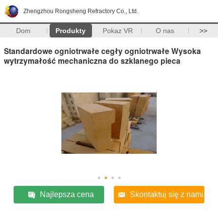
Zhengzhou Rongsheng Refractory Co., Ltd.
Dom
Produkty
Pokaz VR
O nas
>>
Standardowe ogniotrwałe cegły ogniotrwałe Wysoka
wytrzymałość mechaniczna do szklanego pieca
Najlepsza cena
Skontaktuj się z nami