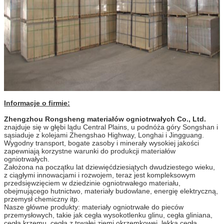
Informacje o firmie:
Zhengzhou Rongsheng materiałów ogniotrwałych Co., Ltd.
znajduje się w głębi lądu Central Plains, u podnóża góry Songshan i
sąsiaduje z kolejami Zhengshao Highway, Longhai i Jingguang.
Wygodny transport, bogate zasoby i minerały wysokiej jakości
zapewniają korzystne warunki do produkcji materiałów
ogniotrwałych.
Założona na początku lat dziewięćdziesiątych dwudziestego wieku,
z ciągłymi innowacjami i rozwojem, teraz jest kompleksowym
przedsięwzięciem w dziedzinie ogniotrwałego materiału,
obejmującego hutnictwo, materiały budowlane, energię elektryczną,
przemysł chemiczny itp.
Nasze główne produkty: materiały ogniotrwałe do pieców
przemysłowych, takie jak cegła wysokotlenku glinu, cegła gliniana,
cegła krzemu, cegła z trwałej ziemi okrzemkowej, lekka cegła