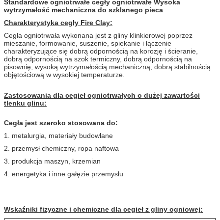
Standardowe ogniotrwałe cegły ogniotrwałe Wysoka
wytrzymałość mechaniczna do szklanego pieca
Charakterystyka cegły Fire Clay:
Cegła ogniotrwała wykonana jest z gliny klinkierowej poprzez
mieszanie, formowanie, suszenie, spiekanie i łączenie
charakteryzujące się dobrą odpornością na korozję i ścieranie,
dobrą odpornością na szok termiczny, dobrą odpornością na
pisownię, wysoką wytrzymałością mechaniczną, dobrą stabilnością
objętościową w wysokiej temperaturze.
Zastosowania dla cegieł ogniotrwałych o dużej zawartości
tlenku glinu:
Cegła jest szeroko stosowana do:
1. metalurgia, materiały budowlane
2. przemysł chemiczny, ropa naftowa
3. produkcja maszyn, krzemian
4. energetyka i inne gałęzie przemysłu
Wskaźniki fizyczne i chemiczne
dla cegieł z gliny ogniowej: