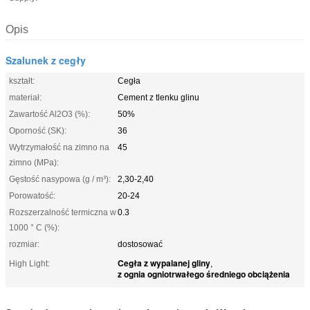
Opis
Szalunek z cegły
kształt:
Cegła
materiał:
Cement z tlenku glinu
Zawartość Al2O3 (%):
50%
Oporność (SK):
36
Wytrzymałość na zimno na
45
zimno (MPa):
Gęstość nasypowa (g / m³):
2,30-2,40
Porowatość:
20-24
Rozszerzalność termiczna w
0.3
1000 ° C (%):
rozmiar:
dostosować
Cegła z wypalanej gliny
High Light:
,
z ognia ogniotrwałego średniego obciążenia