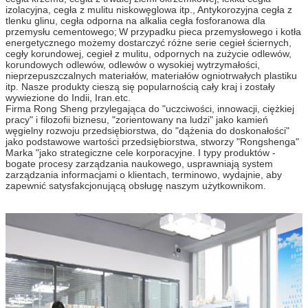
izolacyjna, cegła z mulitu niskowęglowa itp., Antykorozyjna cegła z
tlenku glinu, cegła odporna na alkalia cegła fosforanowa dla
przemysłu cementowego;
W przypadku pieca przemysłowego i kotła
energetycznego możemy dostarczyć różne serie cegieł ściernych,
cegły korundowej, cegieł z mulitu, odpornych na zużycie odlewów,
korundowych odlewów, odlewów o wysokiej wytrzymałości,
nieprzepuszczalnych materiałów, materiałów ogniotrwałych plastiku
itp. Nasze produkty cieszą się popularnością cały kraj i zostały
Zostaw wiadomość
wywiezione do Indii, Iran.etc.
Firma Rong Sheng przylegająca do "uczciwości, innowacji, ciężkiej
Oddzwonimy wkrótce
pracy" i filozofii biznesu, "zorientowany na ludzi" jako kamień
węgielny rozwoju przedsiębiorstwa, do "dążenia do doskonałości"
jako podstawowe wartości przedsiębiorstwa, stworzy "Rongshenga"
Marka "jako strategiczne cele korporacyjne. I typy produktów -
bogate procesy zarządzania naukowego, usprawniają system
zarządzania informacjami o klientach, terminowo, wydajnie, aby
zapewnić satysfakcjonującą obsługę naszym użytkownikom.