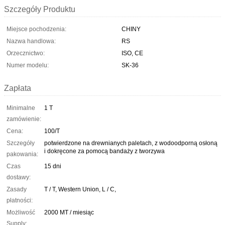
Szczegóły Produktu
Miejsce pochodzenia:
CHINY
Nazwa handlowa:
RS
Orzecznictwo:
ISO, CE
Numer modelu:
SK-36
Zapłata
Minimalne
1 T
zamówienie:
Cena:
100/T
Szczegóły
potwierdzone na drewnianych paletach, z wodoodporną osłoną
i dokręcone za pomocą bandaży z tworzywa
pakowania:
Czas
15 dni
dostawy:
Zasady
T / T, Western Union, L / C,
płatności:
Możliwość
2000 MT / miesiąc
Supply: