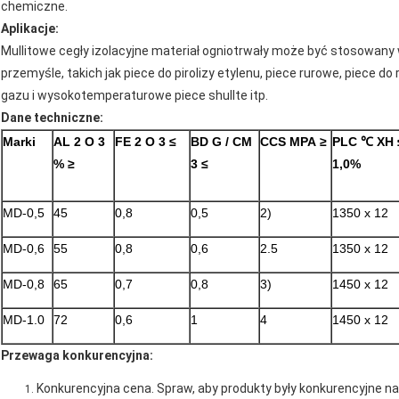
chemiczne.
Aplikacje:
Mullitowe cegły izolacyjne materiał ogniotrwały może być stosowany
przemyśle, takich jak piece do pirolizy etylenu, piece rurowe, piece 
gazu i wysokotemperaturowe piece shullte itp.
Dane techniczne:
Marki
AL
2
O
3
FE
2
O
3
≤
BD G / CM
CCS MPA
≥
PLC
℃
XH
%
≥
3
≤
1,0%
MD-0,5
45
0,8
0,5
2)
1350 x 12
MD-0,6
55
0,8
0,6
2.5
1350 x 12
MD-0,8
65
0,7
0,8
3)
1450 x 12
MD-1.0
72
0,6
1
4
1450 x 12
Przewaga konkurencyjna:
Konkurencyjna cena.
Spraw, aby produkty były konkurencyjne n