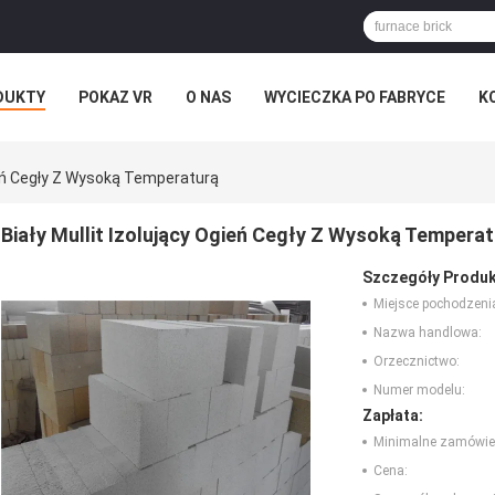
DUKTY
POKAZ VR
O NAS
WYCIECZKA PO FABRYCE
K
gień Cegły Z Wysoką Temperaturą
Biały Mullit Izolujący Ogień Cegły Z Wysoką Tempera
Szczegóły Produk
Miejsce pochodzeni
Nazwa handlowa:
Orzecznictwo:
Numer modelu:
Zapłata:
Minimalne zamówie
Cena: