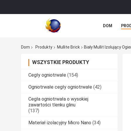
DOM
PRO
Dom
Produkty
Mullite Brick
Biały Mullit Izolujący O
WSZYSTKIE PRODUKTY
Cegły ogniotrwałe
(154)
Ogniotrwałe cegły ogniotrwałe
(42)
Cegła ogniotrwała o wysokiej
zawartości tlenku glinu
(137)
Materiał izolacyjny Micro Nano
(34)