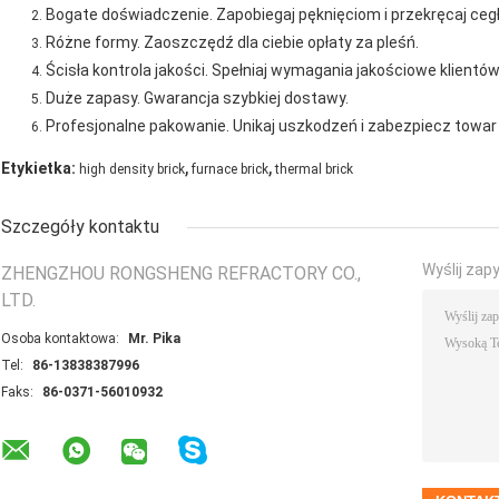
Bogate doświadczenie.
Zapobiegaj pęknięciom i przekręcaj cegł
Różne formy.
Zaoszczędź dla ciebie opłaty za pleśń.
Ścisła kontrola jakości.
Spełniaj wymagania jakościowe klientów
Duże zapasy.
Gwarancja szybkiej dostawy.
Profesjonalne pakowanie.
Unikaj uszkodzeń i zabezpiecz towar
,
,
Etykietka:
high density brick
furnace brick
thermal brick
Szczegóły kontaktu
Wyślij zap
ZHENGZHOU RONGSHENG REFRACTORY CO.,
LTD.
Osoba kontaktowa:
Mr. Pika
Tel:
86-13838387996
Faks:
86-0371-56010932