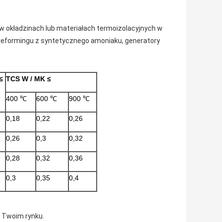
 w okładzinach lub materiałach termoizolacyjnych w
do reformingu z syntetycznego amoniaku, generatory
≤
TCS W / MK
≤
400 ℃
600 ℃
900 ℃
0,18
0,22
0,26
0,26
0,3
0,32
0,28
0,32
0,36
0,3
0,35
0,4
a Twoim rynku.