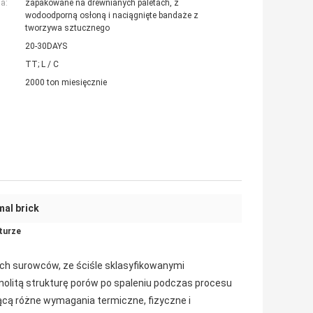
a:
zapakowane na drewnianych paletach, z
wodoodporną osłoną i naciągnięte bandaże z
tworzywa sztucznego
20-30DAYS
TT; L ​​/ C
2000 ton miesięcznie
mal brick
turze
tych surowców, ze ściśle sklasyfikowanymi
nolitą strukturę porów po spaleniu podczas procesu
ącą różne wymagania termiczne, fizyczne i