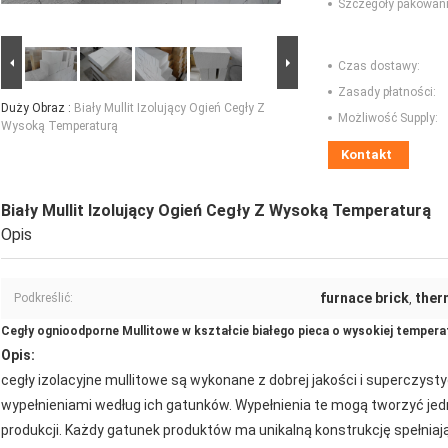
Szczegóły pakowani
Czas dostawy:
Zasady płatności:
Duży Obraz :
Biały Mullit Izolujący Ogień Cegły Z
Możliwość Supply:
Wysoką Temperaturą
Kontakt
Biały Mullit Izolujący Ogień Cegły Z Wysoką Temperaturą
Opis
furnace brick
ther
Podkreślić:
,
Cegły ognioodporne Mullitowe w kształcie białego pieca o wysokiej tempera
Opis:
cegły izolacyjne mullitowe są wykonane z dobrej jakości i superczys
wypełnieniami według ich gatunków.
Wypełnienia te mogą tworzyć jed
produkcji.
Każdy gatunek produktów ma unikalną konstrukcję spełniaj