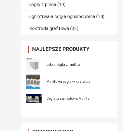
Cegły z pieca
(19)
Ogniotrwała cegła ognioodporna
(14)
Elektroda grafitowa
(32)
NAJLEPSZE PRODUKTY
Lekka cegła z mullitu
Mullitowa cegła w kształcie
Cegła przemysłowa Mullite