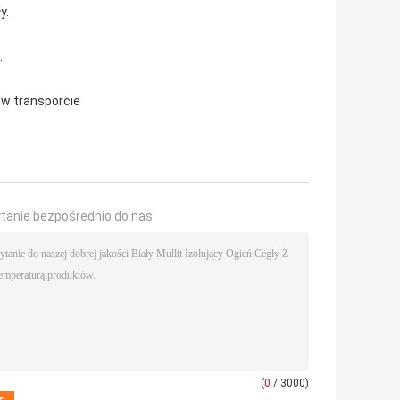
y.
.
 w transporcie
ytanie bezpośrednio do nas
(
0
/ 3000)