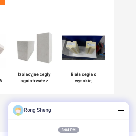
Izolacyjne cegły
Biała cegła o
6
ogniotrwałe z
wysokiej
g
mulitu w kolorze
czystości z cegły
białym o wysokiej
mulitowej o
e
temperaturze
wymiarach 230 x
114 x 65 mm
Rong Sheng
3:04 PM