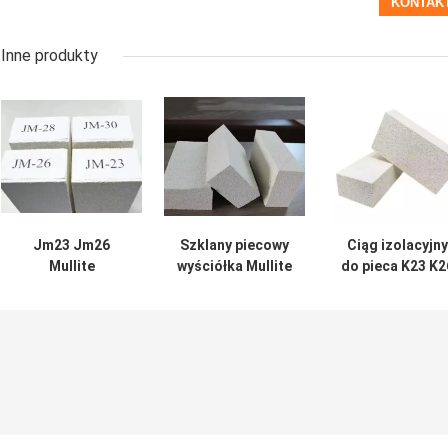
Inne produkty
Jm23 Jm26
Szklany piecowy
Ciąg izolacyjny
Mullite
wyściółka Mullite
do pieca K23 K2
Refractory Bricks
izolacyjna cegła
Jm23 Jm26 Cią
K23 K26 Mullite
1700C izolacyjne
ogniotrwały o
Isolating Fire
cegły ogniowe
niewielkiej masi
Brick dla
Jm26 Jm28 Jm32
gorącego
ogniotrwałe cegły
wysokiego pieca