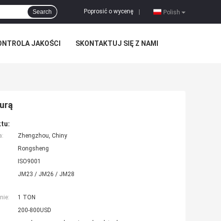
Poprosić o wycenę
Search
|
Polish
ONTROLA JAKOŚCI
SKONTAKTUJ SIĘ Z NAMI
turą
tu:
a:
Zhengzhou, Chiny
Rongsheng
ISO9001
JM23 / JM26 / JM28
nie:
1 TON
200-800USD